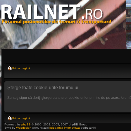
Prima pagină
Şterge toate cookie-urile forumului
Sunteţi sigur că doriţi ştergerea tuturor cookie-urilor primite de pe acest forum
Prima pagină
Powered by
phpBB
© 2000, 2002, 2005, 2007 phpBB Group
Style by
Webdesign
www, książki
księgarnia internetowa
podręczniki