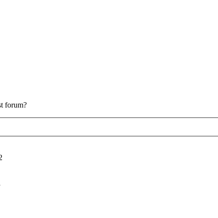
est forum?
2
i