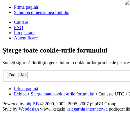
Prima pagină
Schimbă dimensiunea fontului
Căutare
FAQ
Înregistrare
Autentificare
Şterge toate cookie-urile forumului
Sunteţi sigur că doriţi ştergerea tuturor cookie-urilor primite de pe ac
Prima pagină
Echipa
•
Şterge toate cookie-urile forumului
• Ora este UTC + 
Powered by
phpBB
© 2000, 2002, 2005, 2007 phpBB Group
Style by
Webdesign
www, książki
księgarnia internetowa
podręcznik