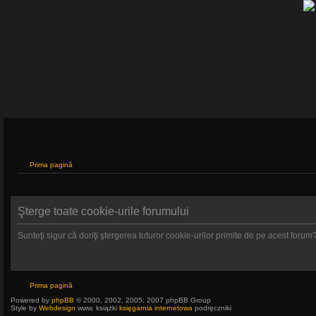
Prima pagină
Şterge toate cookie-urile forumului
Sunteţi sigur că doriţi ştergerea tuturor cookie-urilor primite de pe acest forum
Prima pagină
Powered by
phpBB
© 2000, 2002, 2005, 2007 phpBB Group
Style by
Webdesign
www, książki
księgarnia internetowa
podręczniki