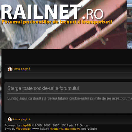
Prima pagină
Şterge toate cookie-urile forumului
Sunteţi sigur că doriţi ştergerea tuturor cookie-urilor primite de pe acest forum
Prima pagină
Powered by
phpBB
© 2000, 2002, 2005, 2007 phpBB Group
Style by
Webdesign
www, książki
księgarnia internetowa
podręczniki