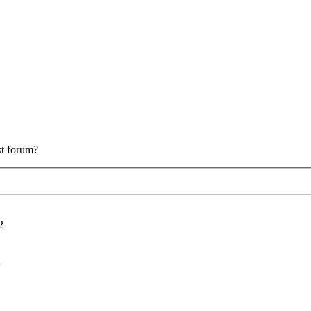
est forum?
2
i