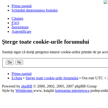
Prima pagină
Schimbă dimensiunea fontului
Căutare
FAQ
Înregistrare
Autentificare
Şterge toate cookie-urile forumului
Sunteţi sigur că doriţi ştergerea tuturor cookie-urilor primite de pe ac
Prima pagină
Echipa
•
Şterge toate cookie-urile forumului
• Ora este UTC + 
Powered by
phpBB
© 2000, 2002, 2005, 2007 phpBB Group
Style by
Webdesign
www, książki
księgarnia internetowa
podręcznik