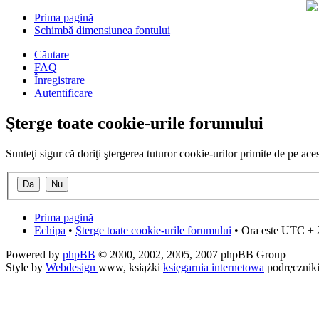
Prima pagină
Schimbă dimensiunea fontului
Căutare
FAQ
Înregistrare
Autentificare
Şterge toate cookie-urile forumului
Sunteţi sigur că doriţi ştergerea tuturor cookie-urilor primite de pe ac
Prima pagină
Echipa
•
Şterge toate cookie-urile forumului
• Ora este UTC + 
Powered by
phpBB
© 2000, 2002, 2005, 2007 phpBB Group
Style by
Webdesign
www, książki
księgarnia internetowa
podręcznik