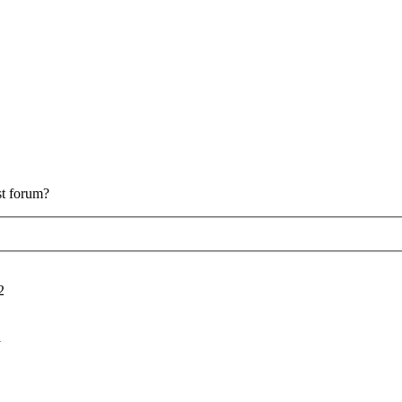
est forum?
2
i