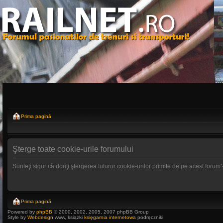
Prima pagină
Şterge toate cookie-urile forumului
Sunteţi sigur că doriţi ştergerea tuturor cookie-urilor primite de pe acest forum
Prima pagină
Powered by
phpBB
© 2000, 2002, 2005, 2007 phpBB Group
Style by
Webdesign
www, książki
księgarnia internetowa
podręczniki