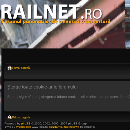
Prima pagină
Şterge toate cookie-urile forumului
Sunteţi sigur că doriţi ştergerea tuturor cookie-urilor primite de pe acest forum
Prima pagină
Powered by
phpBB
© 2000, 2002, 2005, 2007 phpBB Group
Style by
Webdesign
www, książki
księgarnia internetowa
podręczniki