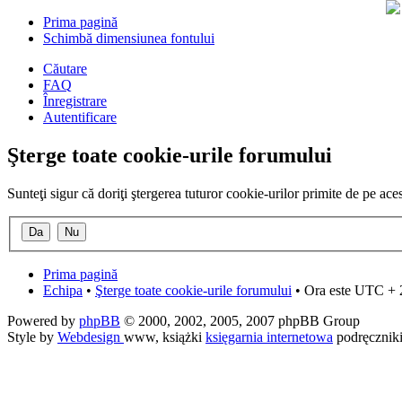
Prima pagină
Schimbă dimensiunea fontului
Căutare
FAQ
Înregistrare
Autentificare
Şterge toate cookie-urile forumului
Sunteţi sigur că doriţi ştergerea tuturor cookie-urilor primite de pe ac
Prima pagină
Echipa
•
Şterge toate cookie-urile forumului
• Ora este UTC + 
Powered by
phpBB
© 2000, 2002, 2005, 2007 phpBB Group
Style by
Webdesign
www, książki
księgarnia internetowa
podręcznik