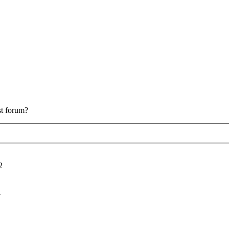
est forum?
2
i