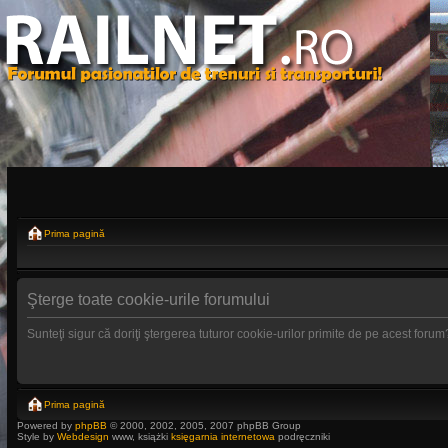
Prima pagină
Şterge toate cookie-urile forumului
Sunteţi sigur că doriţi ştergerea tuturor cookie-urilor primite de pe acest forum
Prima pagină
Powered by
phpBB
© 2000, 2002, 2005, 2007 phpBB Group
Style by
Webdesign
www, książki
księgarnia internetowa
podręczniki