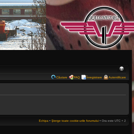
Căutare
FAQ
Înregistrare
Autentificare
Echipa
•
Şterge toate cookie-urile forumului
• Ora este UTC + 2