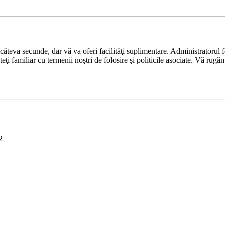
ază câteva secunde, dar vă va oferi facilităţi suplimentare. Administrato
nteţi familiar cu termenii noştri de folosire şi politicile asociate. Vă rugă
2
i