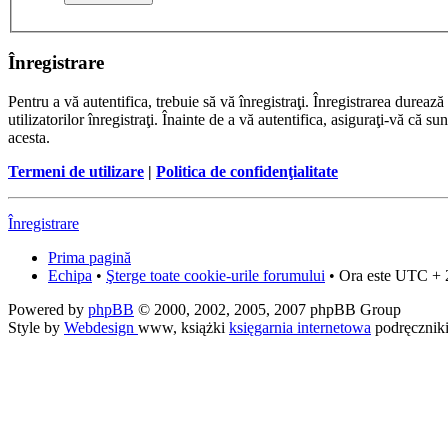
Înregistrare
Pentru a vă autentifica, trebuie să vă înregistraţi. Înregistrarea dure
utilizatorilor înregistraţi. Înainte de a vă autentifica, asiguraţi-vă că su
acesta.
Termeni de utilizare
|
Politica de confidenţialitate
Înregistrare
Prima pagină
Echipa
•
Şterge toate cookie-urile forumului
• Ora este UTC + 
Powered by
phpBB
© 2000, 2002, 2005, 2007 phpBB Group
Style by
Webdesign
www, książki
księgarnia internetowa
podręcznik