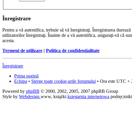
Înregistrare
Pentru a vă autentifica, trebuie să vă înregistraţi. Înregistrarea dure
utilizatorilor înregistraţi. Înainte de a vă autentifica, asiguraţi-vă că su
acesta.
Termeni de utilizare
|
Politica de confidenţialitate
Înregistrare
Prima pagină
Echipa
•
Şterge toate cookie-urile forumului
• Ora este UTC + 
Powered by
phpBB
© 2000, 2002, 2005, 2007 phpBB Group
Style by
Webdesign
www, książki
księgarnia internetowa
podręcznik