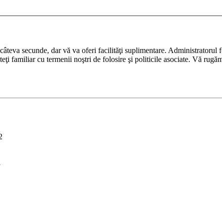
ază câteva secunde, dar vă va oferi facilităţi suplimentare. Administrato
nteţi familiar cu termenii noştri de folosire şi politicile asociate. Vă rugă
2
i