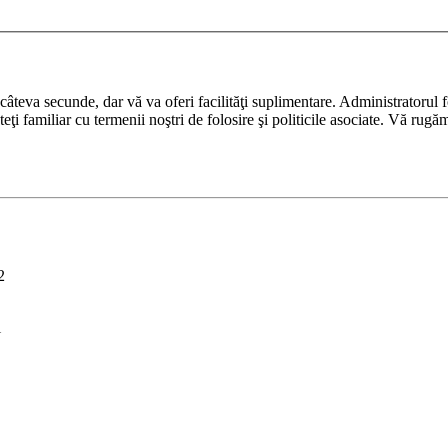
ază câteva secunde, dar vă va oferi facilităţi suplimentare. Administrato
nteţi familiar cu termenii noştri de folosire şi politicile asociate. Vă rugă
2
i