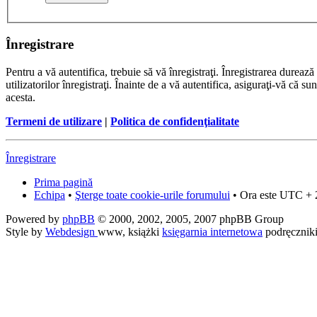
Înregistrare
Pentru a vă autentifica, trebuie să vă înregistraţi. Înregistrarea dure
utilizatorilor înregistraţi. Înainte de a vă autentifica, asiguraţi-vă că su
acesta.
Termeni de utilizare
|
Politica de confidenţialitate
Înregistrare
Prima pagină
Echipa
•
Şterge toate cookie-urile forumului
• Ora este UTC + 
Powered by
phpBB
© 2000, 2002, 2005, 2007 phpBB Group
Style by
Webdesign
www, książki
księgarnia internetowa
podręcznik