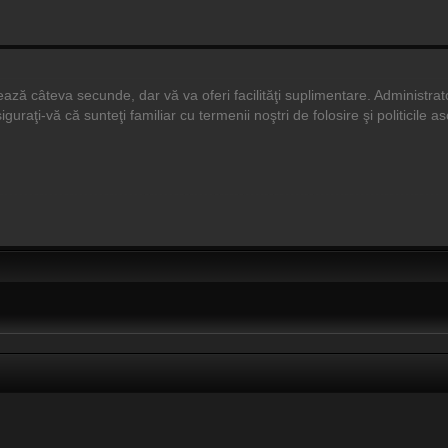
durează câteva secunde, dar vă va oferi facilităţi suplimentare. Adminis
siguraţi-vă că sunteţi familiar cu termenii noştri de folosire şi politicile 