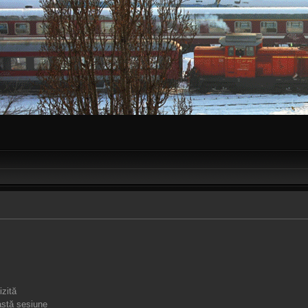
izită
stă sesiune