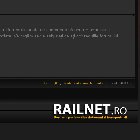
tratorul forumului poate de asemenea să acorde permisiuni
asociate. Vă rugăm să vă asiguraţi că aţi citit regulile forumului
Echipa
•
Şterge toate cookie-urile forumului
• Ora este UTC + 2