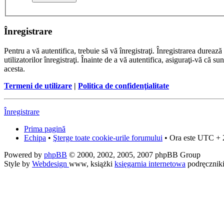
Înregistrare
Pentru a vă autentifica, trebuie să vă înregistraţi. Înregistrarea dure
utilizatorilor înregistraţi. Înainte de a vă autentifica, asiguraţi-vă că su
acesta.
Termeni de utilizare
|
Politica de confidenţialitate
Înregistrare
Prima pagină
Echipa
•
Şterge toate cookie-urile forumului
• Ora este UTC + 
Powered by
phpBB
© 2000, 2002, 2005, 2007 phpBB Group
Style by
Webdesign
www, książki
księgarnia internetowa
podręcznik