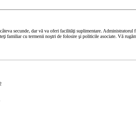
ază câteva secunde, dar vă va oferi facilităţi suplimentare. Administrato
nteţi familiar cu termenii noştri de folosire şi politicile asociate. Vă rugă
2
i