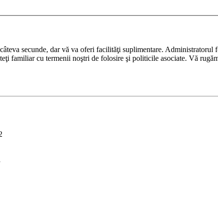
ază câteva secunde, dar vă va oferi facilităţi suplimentare. Administrato
nteţi familiar cu termenii noştri de folosire şi politicile asociate. Vă rugă
2
i