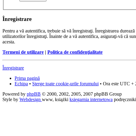
Înregistrare
Pentru a vă autentifica, trebuie să vă înregistraţi. Înregistrarea dure
utilizatorilor înregistraţi. Înainte de a vă autentifica, asiguraţi-vă că su
acesta.
Termeni de utilizare
|
Politica de confidenţialitate
Înregistrare
Prima pagină
Echipa
•
Şterge toate cookie-urile forumului
• Ora este UTC + 
Powered by
phpBB
© 2000, 2002, 2005, 2007 phpBB Group
Style by
Webdesign
www, książki
księgarnia internetowa
podręcznik