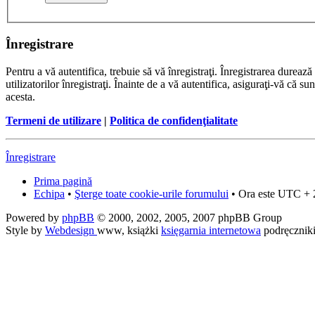
Înregistrare
Pentru a vă autentifica, trebuie să vă înregistraţi. Înregistrarea dure
utilizatorilor înregistraţi. Înainte de a vă autentifica, asiguraţi-vă că su
acesta.
Termeni de utilizare
|
Politica de confidenţialitate
Înregistrare
Prima pagină
Echipa
•
Şterge toate cookie-urile forumului
• Ora este UTC + 
Powered by
phpBB
© 2000, 2002, 2005, 2007 phpBB Group
Style by
Webdesign
www, książki
księgarnia internetowa
podręcznik