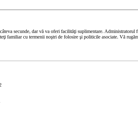
ază câteva secunde, dar vă va oferi facilităţi suplimentare. Administrato
nteţi familiar cu termenii noştri de folosire şi politicile asociate. Vă rugă
2
i