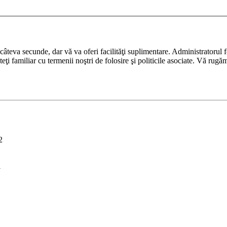
ază câteva secunde, dar vă va oferi facilităţi suplimentare. Administrato
nteţi familiar cu termenii noştri de folosire şi politicile asociate. Vă rugă
2
i