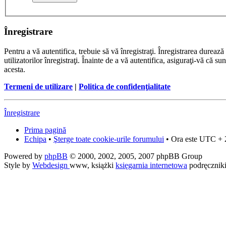
Înregistrare
Pentru a vă autentifica, trebuie să vă înregistraţi. Înregistrarea dure
utilizatorilor înregistraţi. Înainte de a vă autentifica, asiguraţi-vă că su
acesta.
Termeni de utilizare
|
Politica de confidenţialitate
Înregistrare
Prima pagină
Echipa
•
Şterge toate cookie-urile forumului
• Ora este UTC + 
Powered by
phpBB
© 2000, 2002, 2005, 2007 phpBB Group
Style by
Webdesign
www, książki
księgarnia internetowa
podręcznik