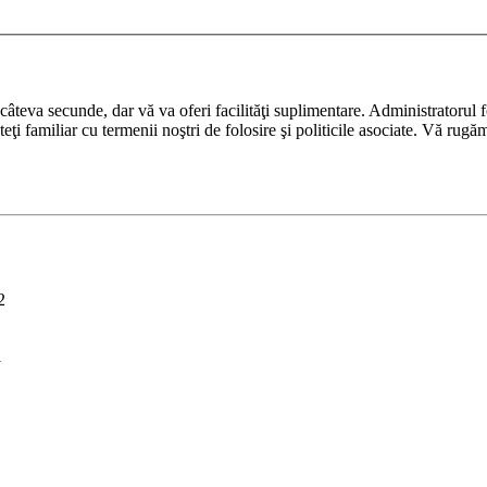
ază câteva secunde, dar vă va oferi facilităţi suplimentare. Administrato
nteţi familiar cu termenii noştri de folosire şi politicile asociate. Vă rugă
2
i