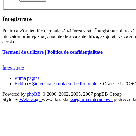
Înregistrare
Pentru a vă autentifica, trebuie să vă înregistraţi. Înregistrarea dure
utilizatorilor înregistraţi. Înainte de a vă autentifica, asiguraţi-vă că su
acesta.
Termeni de utilizare
|
Politica de confidenţialitate
Înregistrare
Prima pagină
Echipa
•
Şterge toate cookie-urile forumului
• Ora este UTC + 
Powered by
phpBB
© 2000, 2002, 2005, 2007 phpBB Group
Style by
Webdesign
www, książki
księgarnia internetowa
podręcznik