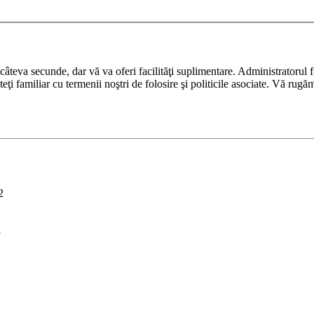
ază câteva secunde, dar vă va oferi facilităţi suplimentare. Administrato
nteţi familiar cu termenii noştri de folosire şi politicile asociate. Vă rugă
2
i