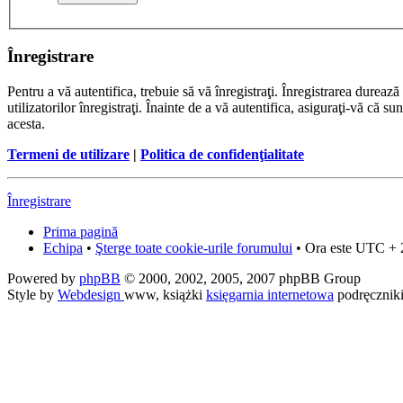
Înregistrare
Pentru a vă autentifica, trebuie să vă înregistraţi. Înregistrarea dure
utilizatorilor înregistraţi. Înainte de a vă autentifica, asiguraţi-vă că su
acesta.
Termeni de utilizare
|
Politica de confidenţialitate
Înregistrare
Prima pagină
Echipa
•
Şterge toate cookie-urile forumului
• Ora este UTC + 
Powered by
phpBB
© 2000, 2002, 2005, 2007 phpBB Group
Style by
Webdesign
www, książki
księgarnia internetowa
podręcznik