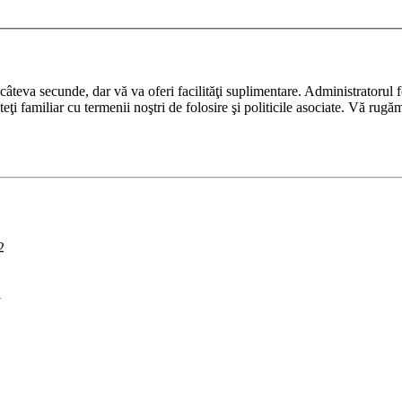
ază câteva secunde, dar vă va oferi facilităţi suplimentare. Administrato
nteţi familiar cu termenii noştri de folosire şi politicile asociate. Vă rugă
2
i