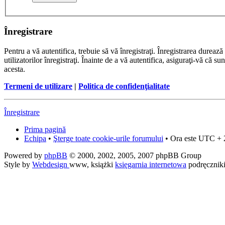
Înregistrare
Pentru a vă autentifica, trebuie să vă înregistraţi. Înregistrarea dure
utilizatorilor înregistraţi. Înainte de a vă autentifica, asiguraţi-vă că su
acesta.
Termeni de utilizare
|
Politica de confidenţialitate
Înregistrare
Prima pagină
Echipa
•
Şterge toate cookie-urile forumului
• Ora este UTC + 
Powered by
phpBB
© 2000, 2002, 2005, 2007 phpBB Group
Style by
Webdesign
www, książki
księgarnia internetowa
podręcznik