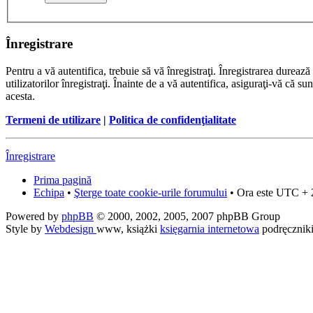
Înregistrare
Pentru a vă autentifica, trebuie să vă înregistraţi. Înregistrarea dure
utilizatorilor înregistraţi. Înainte de a vă autentifica, asiguraţi-vă că su
acesta.
Termeni de utilizare
|
Politica de confidenţialitate
Înregistrare
Prima pagină
Echipa
•
Şterge toate cookie-urile forumului
• Ora este UTC + 
Powered by
phpBB
© 2000, 2002, 2005, 2007 phpBB Group
Style by
Webdesign
www, książki
księgarnia internetowa
podręcznik