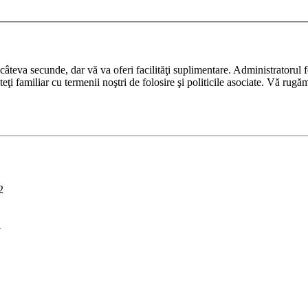
ază câteva secunde, dar vă va oferi facilităţi suplimentare. Administrato
nteţi familiar cu termenii noştri de folosire şi politicile asociate. Vă rugă
2
i