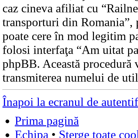
caz cineva afiliat cu “Railnet
transporturi din Romania”, 
poate cere în mod legitim pa
folosi interfaţa “Am uitat p
phpBB. Această procedură v
transmiterea numelui de utili
Înapoi la ecranul de autenti
Prima pagină
Echipa
•
Şterge toate coo