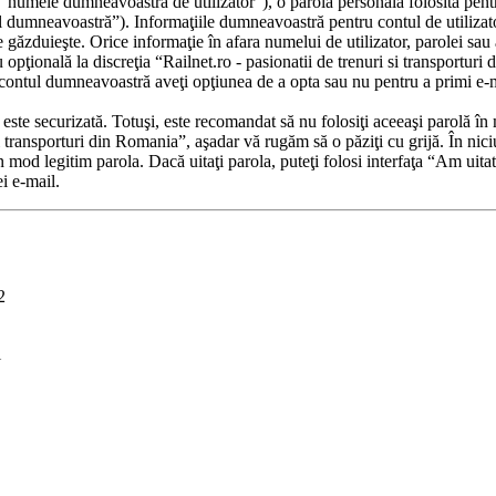
“numele dumneavoastră de utilizator”), o parolă personală folosită pent
 dumneavoastră”). Informaţiile dumneavoastră pentru contul de utilizator
ne găzduieşte. Orice informaţie în afara numelui de utilizator, parolei sau 
 opţională la discreţia “Railnet.ro - pasionatii de trenuri si transporturi
în contul dumneavoastră aveţi opţiunea de a opta sau nu pentru a primi 
r este securizată. Totuşi, este recomandat să nu folosiţi aceeaşi parolă 
si transporturi din Romania”, aşadar vă rugăm să o păziţi cu grijă. În niciu
 mod legitim parola. Dacă uitaţi parola, puteţi folosi interfaţa “Am uit
i e-mail.
2
i