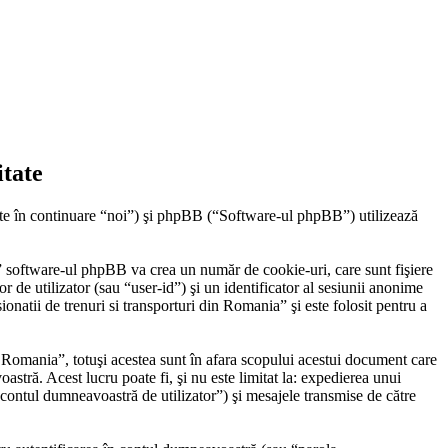
itate
mite în continuare “noi”) şi phpBB (“Software-ul phpBB”) utilizează
a” software-ul phpBB va crea un număr de cookie-uri, care sunt fişiere
 de utilizator (sau “user-id”) şi un identificator al sesiunii anonime
onatii de trenuri si transporturi din Romania” şi este folosit pentru a
n Romania”, totuşi acestea sunt în afara scopului acestui document care
stră. Acest lucru poate fi, şi nu este limitat la: expedierea unui
“contul dumneavoastră de utilizator”) şi mesajele transmise de către