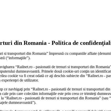
orturi din Romania - Politica de confidenţial
enuri si transporturi din Romania” împreună cu companiile afliate (denu
tră (“informaţiile”).
avigharea “Railnet.ro - pasionatii de trenuri si transporturi din Romani
mputerului dumneavoastră. Primele două cookie-uri conţin un identificator
lea cookie va fi creat odată ce aţi deschis subiecte din “Railnet.ro - pasi
 experienţei de utilizator.
ce navhigaţi prin “Railnet.ro - pasionatii de trenuri si transporturi di
ale prin care colectăm informaţiile este prin ceea ce trimiteţi dumneavoa
a “Railnet.ro - pasionatii de trenuri si transporturi din Romania” (sau 
esajele dumneavoastră”).