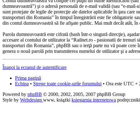
Contul dumneavoastră va conţine cel puţin un nume identificabil (sau 
dumneavoastră”) şi o adresă personală de e-mail validă (sau “e-mail-ul
sunt protejate de legile de protecţie ale datelor aplicabile în ţara care 
transporturi din Romania” în timpul înregistrării este fie obligatorie sau
din contul dumneavoastră să fie afişate public. Mai mult decât atât, 
Parola dumneavoastră este cifrată (hash într-o singură direcţie), aşada
accesare al contului de utilizator la “Railnet.ro - pasionatii de trenuri 
transporturi din Romania”, phpBB sau o terţă parte nu vă poate cere în
genera o nouă parolă prin transmiterea numelui de utilizator şi a adrese
Înapoi la ecranul de autentificare
Prima pagină
Echipa
•
Şterge toate cookie-urile forumului
• Ora este UTC + 
Powered by
phpBB
© 2000, 2002, 2005, 2007 phpBB Group
Style by
Webdesign
www, książki
księgarnia internetowa
podręcznik