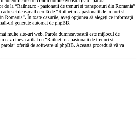
ru autentificarea în contul dumneavoastră (sau “parola
 de la “Railnet.ro - pasionatii de trenuri si transporturi din Romania”
a adresei de e-mail cerută de “Railnet.ro - pasionatii de trenuri si
 din Romania”. În toate cazurile, aveţi opţiunea să alegeţi ce informaţii
e-mail-uri generate automat de phpBB.
în mai multe site-uri web. Parola dumneavoastră este mijlocul de
n caz cineva afiliat cu “Railnet.ro - pasionatii de trenuri si
at parola” oferită de software-ul phpBB. Această procedură vă va