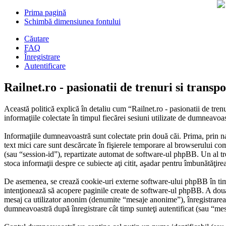
Prima pagină
Schimbă dimensiunea fontului
Căutare
FAQ
Înregistrare
Autentificare
Railnet.ro - pasionatii de trenuri si transp
Această politică explică în detaliu cum “Railnet.ro - pasionatii de tr
informaţiile colectate în timpul fiecărei sesiuni utilizate de dumneavoas
Informaţiile dumneavoastră sunt colectate prin două căi. Prima, prin n
text mici care sunt descărcate în fişierele temporare al browserului co
(sau “session-id”), repartizate automat de software-ul phpBB. Un al trei
stoca informaţii despre ce subiecte aţi citit, aşadar pentru îmbunătăţirea
De asemenea, se crează cookie-uri externe software-ului phpBB în timp 
intenţionează să acopere paginile create de software-ul phpBB. A doua c
mesaj ca utilizator anonim (denumite “mesaje anonime”), înregistrarea l
dumneavoastră după înregistrare cât timp sunteţi autentificat (sau “m