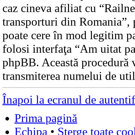
caz cineva afiliat cu “Railnet
transporturi din Romania”, 
poate cere în mod legitim pa
folosi interfaţa “Am uitat p
phpBB. Această procedură v
transmiterea numelui de utili
Înapoi la ecranul de autenti
Prima pagină
Echipa
•
Şterge toate coo