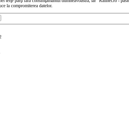
iunei terţe părţi fără consimţământul dumneavoastră, iar “Railnet.ro - pas
uce la compromiterea datelor.
2
i