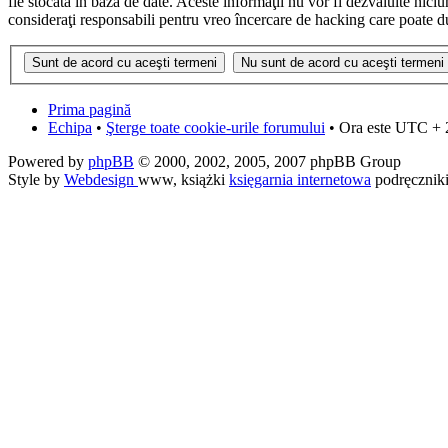
fie stocată în baza de date. Aceste informaţii nu vor fi dezvăluite nic
consideraţi responsabili pentru vreo încercare de hacking care poate d
Prima pagină
Echipa
•
Şterge toate cookie-urile forumului
• Ora este UTC + 
Powered by
phpBB
© 2000, 2002, 2005, 2007 phpBB Group
Style by
Webdesign
www, książki
księgarnia internetowa
podręcznik