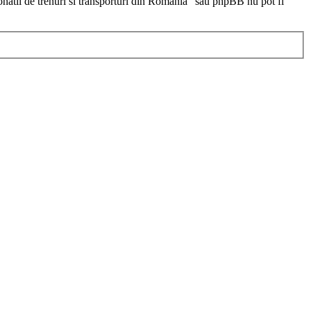
ionatii de trenuri si transporturi din Romania” sau phpBB nu pot fi