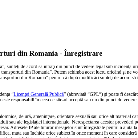
porturi din Romania - Înregistrare
”, sunteţi de acord să intraţi din punct de vedere legal sub incidenţa ur
 si transporturi din Romania”. Putem schimba acest lucru oricând şi ne vo
i transporturi din Romania” pentru că după modificări sunteţi de acord să
denţa “
Licenţei Generală Publică
” (abreviată “GPL”) şi poate fi descăr
este responsabill în ceea ce site-ul acceptă sau nu din punct de vedere 
alomnios, de ură, ameninţare, orientare-sexuală sau orice alt material car
zduit sau ale legislaţiei internaţionale. Nerespectarea acestor prevederi 
 Adresele IP ale tuturor mesajelor sunt înregistrate pentru a ajuta la în
ifica, muta sau închide orice subiect în orice moment în care consideră p