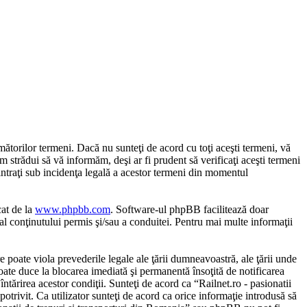
mătorilor termeni. Dacă nu sunteţi de acord cu toţi aceşti termeni, vă
m strădui să vă informăm, deşi ar fi prudent să verificaţi aceşti termeni
 intraţi sub incidenţa legală a acestor termeni din momentul
cat de la
www.phpbb.com
. Software-ul phpBB facilitează doar
al conţinutului permis şi/sau a conduitei. Pentru mai multe informaţii
e poate viola prevederile legale ale ţării dumneavoastră, ale ţării unde
poate duce la blocarea imediată şi permanentă însoţită de notificarea
tărirea acestor condiţii. Sunteţi de acord ca “Railnet.ro - pasionatii
otrivit. Ca utilizator sunteţi de acord ca orice informaţie introdusă să