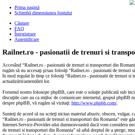
Prima pagină
Schimbă dimensiunea fontului
Căutare
FAQ
Înregistrare
Autentificare
Railnet.ro - pasionatii de trenuri si trans
Accesând “Railnet.ro - pasionatii de trenuri si transporturi din Romania
rugăm să nu accesaţi şi/sau folosiţi “Railnet.ro - pasionatii de trenuri
în mod regulat în timp ce folosiţi “Railnet.ro - pasionatii de trenuri s
actualizării/amendării lor.
Forumul nostru foloseşte phpBB, care este o soluţie publicată sub inci
discuţiile care au ca mijloc de comunicare internetul, grupul phpBB nu 
despre phpBB, vă rugăm să vizitaţi:
http://www.phpbb.com/
.
Sunteţi de acord să nu scrieţi niciun material abuziv, obscen, vulgar, c
“Railnet.ro - pasionatii de trenuri si transporturi din Romania” este gă
Internet-Service-Provider-ului dumneavoastră dacă vom considera necesar.
de trenuri si transporturi din Romania” să aibă dreptul de a şterge, mod