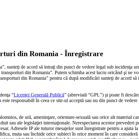
porturi din Romania - Înregistrare
”, sunteţi de acord să intraţi din punct de vedere legal sub incidenţa ur
 si transporturi din Romania”. Putem schimba acest lucru oricând şi ne vo
i transporturi din Romania” pentru că după modificări sunteţi de acord să
denţa “
Licenţei Generală Publică
” (abreviată “GPL”) şi poate fi descăr
este responsabill în ceea ce site-ul acceptă sau nu din punct de vedere 
alomnios, de ură, ameninţare, orientare-sexuală sau orice alt material car
zduit sau ale legislaţiei internaţionale. Nerespectarea acestor prevederi 
 Adresele IP ale tuturor mesajelor sunt înregistrate pentru a ajuta la în
ifica, muta sau închide orice subiect în orice moment în care consideră p