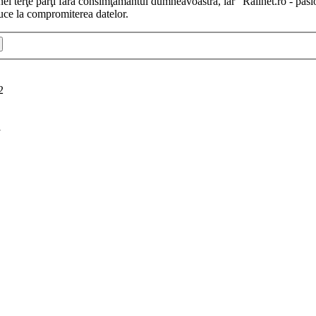
iunei terţe părţi fără consimţământul dumneavoastră, iar “Railnet.ro - pas
uce la compromiterea datelor.
2
i