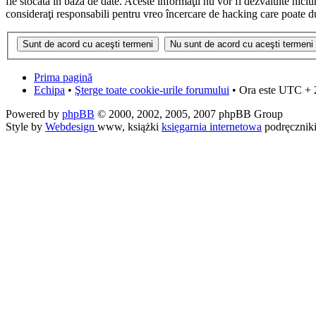
fie stocată în baza de date. Aceste informaţii nu vor fi dezvăluite nic
consideraţi responsabili pentru vreo încercare de hacking care poate d
Prima pagină
Echipa
•
Şterge toate cookie-urile forumului
• Ora este UTC + 
Powered by
phpBB
© 2000, 2002, 2005, 2007 phpBB Group
Style by
Webdesign
www, książki
księgarnia internetowa
podręcznik