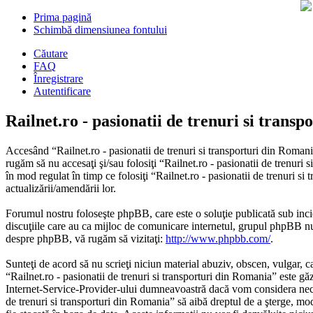
Prima pagină
Schimbă dimensiunea fontului
Căutare
FAQ
Înregistrare
Autentificare
Railnet.ro - pasionatii de trenuri si trans
Accesând “Railnet.ro - pasionatii de trenuri si transporturi din Romania
rugăm să nu accesaţi şi/sau folosiţi “Railnet.ro - pasionatii de trenuri
în mod regulat în timp ce folosiţi “Railnet.ro - pasionatii de trenuri s
actualizării/amendării lor.
Forumul nostru foloseşte phpBB, care este o soluţie publicată sub inci
discuţiile care au ca mijloc de comunicare internetul, grupul phpBB nu 
despre phpBB, vă rugăm să vizitaţi:
http://www.phpbb.com/
.
Sunteţi de acord să nu scrieţi niciun material abuziv, obscen, vulgar, c
“Railnet.ro - pasionatii de trenuri si transporturi din Romania” este gă
Internet-Service-Provider-ului dumneavoastră dacă vom considera necesar.
de trenuri si transporturi din Romania” să aibă dreptul de a şterge, mod