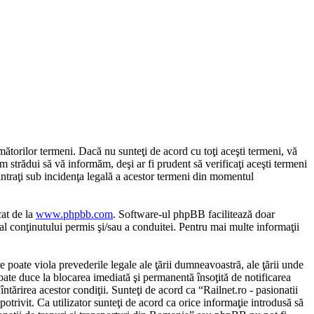
mătorilor termeni. Dacă nu sunteţi de acord cu toţi aceşti termeni, vă
m strădui să vă informăm, deşi ar fi prudent să verificaţi aceşti termeni
 intraţi sub incidenţa legală a acestor termeni din momentul
cat de la
www.phpbb.com
. Software-ul phpBB facilitează doar
al conţinutului permis şi/sau a conduitei. Pentru mai multe informaţii
e poate viola prevederile legale ale ţării dumneavoastră, ale ţării unde
poate duce la blocarea imediată şi permanentă însoţită de notificarea
tărirea acestor condiţii. Sunteţi de acord ca “Railnet.ro - pasionatii
otrivit. Ca utilizator sunteţi de acord ca orice informaţie introdusă să