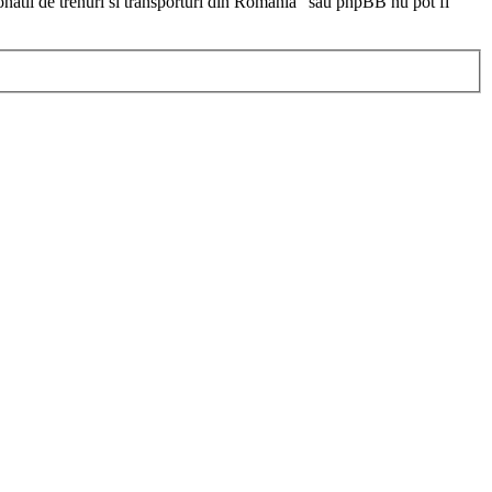
ionatii de trenuri si transporturi din Romania” sau phpBB nu pot fi