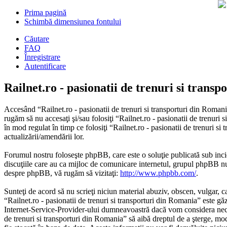
Prima pagină
Schimbă dimensiunea fontului
Căutare
FAQ
Înregistrare
Autentificare
Railnet.ro - pasionatii de trenuri si trans
Accesând “Railnet.ro - pasionatii de trenuri si transporturi din Romania
rugăm să nu accesaţi şi/sau folosiţi “Railnet.ro - pasionatii de trenuri
în mod regulat în timp ce folosiţi “Railnet.ro - pasionatii de trenuri s
actualizării/amendării lor.
Forumul nostru foloseşte phpBB, care este o soluţie publicată sub inci
discuţiile care au ca mijloc de comunicare internetul, grupul phpBB nu 
despre phpBB, vă rugăm să vizitaţi:
http://www.phpbb.com/
.
Sunteţi de acord să nu scrieţi niciun material abuziv, obscen, vulgar, c
“Railnet.ro - pasionatii de trenuri si transporturi din Romania” este gă
Internet-Service-Provider-ului dumneavoastră dacă vom considera necesar.
de trenuri si transporturi din Romania” să aibă dreptul de a şterge, mod