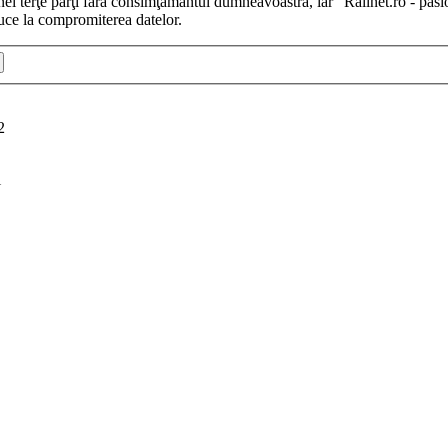
iunei terţe părţi fără consimţământul dumneavoastră, iar “Railnet.ro - pas
uce la compromiterea datelor.
2
i