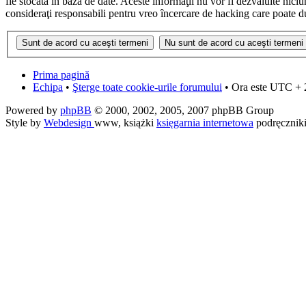
fie stocată în baza de date. Aceste informaţii nu vor fi dezvăluite nic
consideraţi responsabili pentru vreo încercare de hacking care poate d
Prima pagină
Echipa
•
Şterge toate cookie-urile forumului
• Ora este UTC + 
Powered by
phpBB
© 2000, 2002, 2005, 2007 phpBB Group
Style by
Webdesign
www, książki
księgarnia internetowa
podręcznik