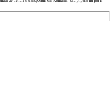
ionatii de trenuri si transporturi din Romania” sau phpBB nu pot fi