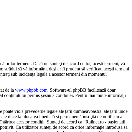
mătorilor termeni. Dacă nu sunteţi de acord cu toţi aceşti termeni, vă
m strădui să vă informăm, deşi ar fi prudent să verificaţi aceşti termeni
 intraţi sub incidenţa legală a acestor termeni din momentul
cat de la
www.phpbb.com
. Software-ul phpBB facilitează doar
al conţinutului permis şi/sau a conduitei. Pentru mai multe informaţii
e poate viola prevederile legale ale ţării dumneavoastră, ale ţării unde
poate duce la blocarea imediată şi permanentă însoţită de notificarea
tărirea acestor condiţii. Sunteţi de acord ca “Railnet.ro - pasionatii
otrivit. Ca utilizator sunteţi de acord ca orice informaţie introdusă să