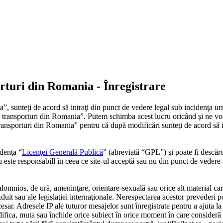
porturi din Romania - Înregistrare
”, sunteţi de acord să intraţi din punct de vedere legal sub incidenţa ur
 si transporturi din Romania”. Putem schimba acest lucru oricând şi ne vo
i transporturi din Romania” pentru că după modificări sunteţi de acord să
denţa “
Licenţei Generală Publică
” (abreviată “GPL”) şi poate fi descăr
este responsabill în ceea ce site-ul acceptă sau nu din punct de vedere 
alomnios, de ură, ameninţare, orientare-sexuală sau orice alt material car
zduit sau ale legislaţiei internaţionale. Nerespectarea acestor prevederi 
 Adresele IP ale tuturor mesajelor sunt înregistrate pentru a ajuta la în
ifica, muta sau închide orice subiect în orice moment în care consideră p