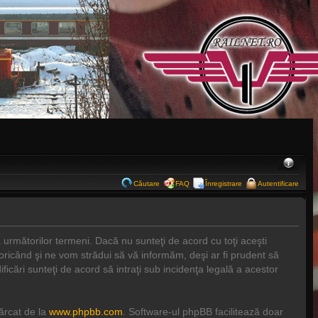
Căutare
FAQ
Înregistrare
Autentificare
a următorilor termeni. Dacă nu sunteţi de acord cu toţi aceşti
 oricând şi ne vom strădui să vă informăm, deşi ar fi prudent să
ificări sunteţi de acord să intraţi sub incidenţa legală a acestor
cărcat de la
www.phpbb.com
. Software-ul phpBB facilitează doar