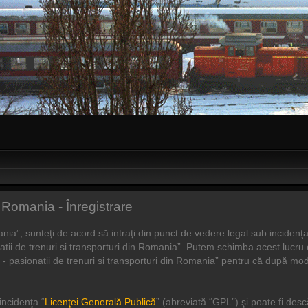
in Romania - Înregistrare
ania”, sunteţi de acord să intraţi din punct de vedere legal sub incidenţ
natii de trenuri si transporturi din Romania”. Putem schimba acest lucru
ro - pasionatii de trenuri si transporturi din Romania” pentru că după mod
incidenţa “
Licenţei Generală Publică
” (abreviată “GPL”) şi poate fi des