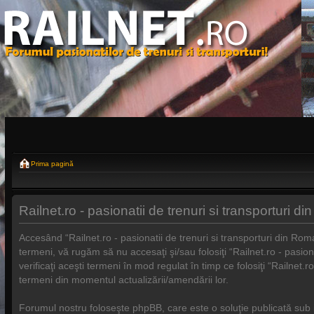
Prima pagină
Railnet.ro - pasionatii de trenuri si transporturi d
Accesând “Railnet.ro - pasionatii de trenuri si transporturi din Rom
termeni, vă rugăm să nu accesaţi şi/sau folosiţi “Railnet.ro - pasio
verificaţi aceşti termeni în mod regulat în timp ce folosiţi “Railnet.
termeni din momentul actualizării/amendării lor.
Forumul nostru foloseşte phpBB, care este o soluţie publicată sub 