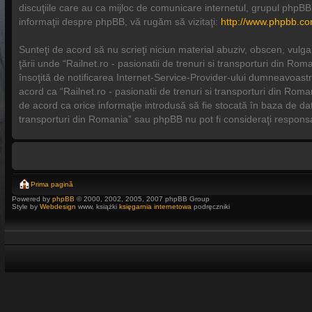
discuţiile care au ca mijloc de comunicare internetul, grupul phpBB
informaţii despre phpBB, vă rugăm să vizitaţi:
http://www.phpbb.co
Sunteţi de acord să nu scrieţi niciun material abuziv, obscen, vulga
ţării unde “Railnet.ro - pasionatii de trenuri si transporturi din R
însoţită de notificarea Internet-Service-Provider-ului dumneavoastr
acord ca “Railnet.ro - pasionatii de trenuri si transporturi din Roma
de acord ca orice informaţie introdusă să fie stocată în baza de date
transporturi din Romania” sau phpBB nu pot fi consideraţi respons
Prima pagină
Powered by
phpBB
© 2000, 2002, 2005, 2007 phpBB Group
Style by
Webdesign
www, książki
księgarnia internetowa
podręczniki