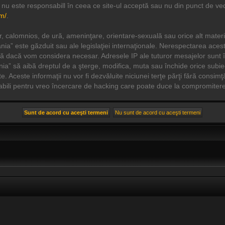
 nu este responsabill în ceea ce site-ul acceptă sau nu din punct de ved
m/
.
r, calomnios, de ură, ameninţare, orientare-sexuală sau orice alt materi
omania” este găzduit sau ale legislaţiei internaţionale. Nerespectarea a
ă dacă vom considera necesar. Adresele IP ale tuturor mesajelor sunt înre
nia” să aibă dreptul de a şterge, modifica, muta sau închide orice subiec
. Aceste informaţii nu vor fi dezvăluite niciunei terţe părţi fără consim
abili pentru vreo încercare de hacking care poate duce la compromitere