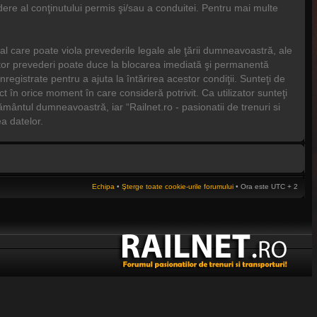
ere al conţinutului permis şi/sau a conduitei. Pentru mai multe
al care poate viola prevederile legale ale ţării dumneavoastră, ale
cestor prevederi poate duce la blocarea imediată şi permanentă
gistrate pentru a ajuta la întărirea acestor condiţii. Sunteţi de
t în orice moment în care consideră potrivit. Ca utilizator sunteţi
ţământul dumneavoastră, iar “Railnet.ro - pasionatii de trenuri si
a datelor.
Echipa
•
Şterge toate cookie-urile forumului
• Ora este UTC + 2