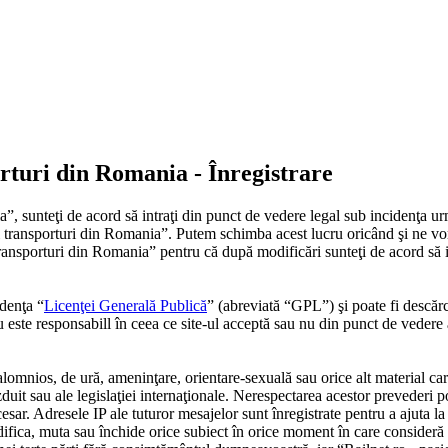
porturi din Romania - Înregistrare
”, sunteţi de acord să intraţi din punct de vedere legal sub incidenţa ur
 si transporturi din Romania”. Putem schimba acest lucru oricând şi ne vo
i transporturi din Romania” pentru că după modificări sunteţi de acord să
denţa “
Licenţei Generală Publică
” (abreviată “GPL”) şi poate fi descăr
este responsabill în ceea ce site-ul acceptă sau nu din punct de vedere 
alomnios, de ură, ameninţare, orientare-sexuală sau orice alt material car
zduit sau ale legislaţiei internaţionale. Nerespectarea acestor prevederi 
 Adresele IP ale tuturor mesajelor sunt înregistrate pentru a ajuta la în
ifica, muta sau închide orice subiect în orice moment în care consideră p