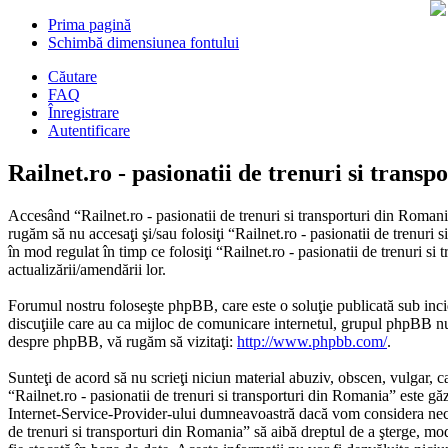
Prima pagină
Schimbă dimensiunea fontului
Căutare
FAQ
Înregistrare
Autentificare
Railnet.ro - pasionatii de trenuri si trans
Accesând “Railnet.ro - pasionatii de trenuri si transporturi din Romania
rugăm să nu accesaţi şi/sau folosiţi “Railnet.ro - pasionatii de trenuri
în mod regulat în timp ce folosiţi “Railnet.ro - pasionatii de trenuri s
actualizării/amendării lor.
Forumul nostru foloseşte phpBB, care este o soluţie publicată sub inci
discuţiile care au ca mijloc de comunicare internetul, grupul phpBB nu 
despre phpBB, vă rugăm să vizitaţi:
http://www.phpbb.com/
.
Sunteţi de acord să nu scrieţi niciun material abuziv, obscen, vulgar, c
“Railnet.ro - pasionatii de trenuri si transporturi din Romania” este gă
Internet-Service-Provider-ului dumneavoastră dacă vom considera necesar.
de trenuri si transporturi din Romania” să aibă dreptul de a şterge, mod