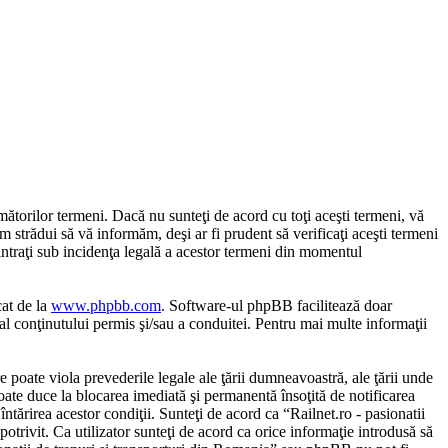
mătorilor termeni. Dacă nu sunteţi de acord cu toţi aceşti termeni, vă
m strădui să vă informăm, deşi ar fi prudent să verificaţi aceşti termeni
 intraţi sub incidenţa legală a acestor termeni din momentul
cat de la
www.phpbb.com
. Software-ul phpBB facilitează doar
al conţinutului permis şi/sau a conduitei. Pentru mai multe informaţii
e poate viola prevederile legale ale ţării dumneavoastră, ale ţării unde
poate duce la blocarea imediată şi permanentă însoţită de notificarea
tărirea acestor condiţii. Sunteţi de acord ca “Railnet.ro - pasionatii
otrivit. Ca utilizator sunteţi de acord ca orice informaţie introdusă să