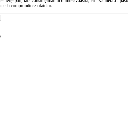
iunei terţe părţi fără consimţământul dumneavoastră, iar “Railnet.ro - pas
uce la compromiterea datelor.
2
i