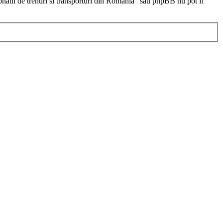
ionatii de trenuri si transporturi din Romania” sau phpBB nu pot fi