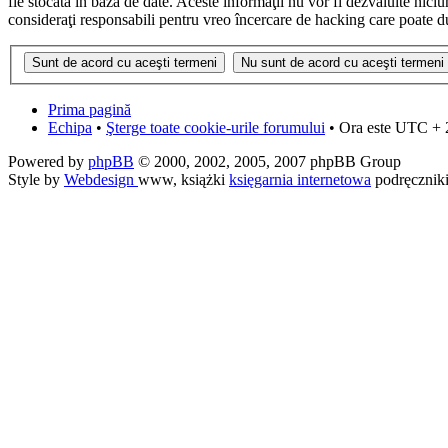
fie stocată în baza de date. Aceste informaţii nu vor fi dezvăluite nic
consideraţi responsabili pentru vreo încercare de hacking care poate d
Prima pagină
Echipa
•
Şterge toate cookie-urile forumului
• Ora este UTC + 
Powered by
phpBB
© 2000, 2002, 2005, 2007 phpBB Group
Style by
Webdesign
www, książki
księgarnia internetowa
podręcznik