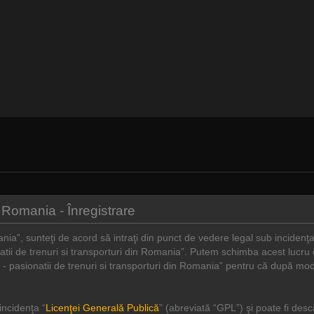
in Romania - Înregistrare
ania”, sunteţi de acord să intraţi din punct de vedere legal sub incidenţ
natii de trenuri si transporturi din Romania”. Putem schimba acest lucru
ro - pasionatii de trenuri si transporturi din Romania” pentru că după mod
incidenţa “
Licenţei Generală Publică
” (abreviată “GPL”) şi poate fi des