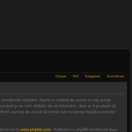
Căutare
FAQ
Înregistrare
Autentificare
a următorilor termeni. Dacă nu sunteţi de acord cu toţi aceşti
 oricând şi ne vom strădui să vă informăm, deşi ar fi prudent să
ificări sunteţi de acord să intraţi sub incidenţa legală a acestor
cărcat de la
www.phpbb.com
. Software-ul phpBB facilitează doar