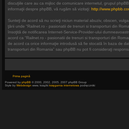
discuţiile care au ca mijloc de comunicare internetul, grupul phpBB
informaţii despre phpBB, vă rugăm să vizitaţi:
http://www.phpbb.co
Sunteţi de acord să nu scrieţi niciun material abuziv, obscen, vulga
ţării unde “Railnet.ro - pasionatii de trenuri si transporturi din R
însoţită de notificarea Internet-Service-Provider-ului dumneavoastr
acord ca “Railnet.ro - pasionatii de trenuri si transporturi din Roma
de acord ca orice informaţie introdusă să fie stocată în baza de date
transporturi din Romania” sau phpBB nu pot fi consideraţi respons
Prima pagină
Powered by
phpBB
© 2000, 2002, 2005, 2007 phpBB Group
Style by
Webdesign
www, książki
księgarnia internetowa
podręczniki