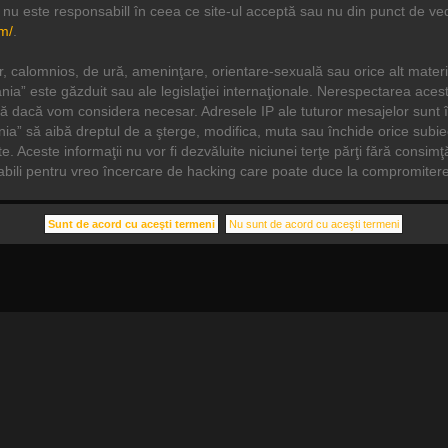
 nu este responsabill în ceea ce site-ul acceptă sau nu din punct de ved
m/
.
r, calomnios, de ură, ameninţare, orientare-sexuală sau orice alt materi
omania” este găzduit sau ale legislaţiei internaţionale. Nerespectarea a
ă dacă vom considera necesar. Adresele IP ale tuturor mesajelor sunt înre
nia” să aibă dreptul de a şterge, modifica, muta sau închide orice subiec
. Aceste informaţii nu vor fi dezvăluite niciunei terţe părţi fără consim
abili pentru vreo încercare de hacking care poate duce la compromitere