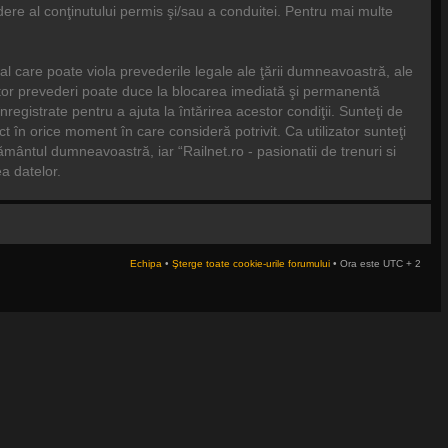
ere al conţinutului permis şi/sau a conduitei. Pentru mai multe
al care poate viola prevederile legale ale ţării dumneavoastră, ale
cestor prevederi poate duce la blocarea imediată şi permanentă
gistrate pentru a ajuta la întărirea acestor condiţii. Sunteţi de
t în orice moment în care consideră potrivit. Ca utilizator sunteţi
ţământul dumneavoastră, iar “Railnet.ro - pasionatii de trenuri si
a datelor.
Echipa
•
Şterge toate cookie-urile forumului
• Ora este UTC + 2