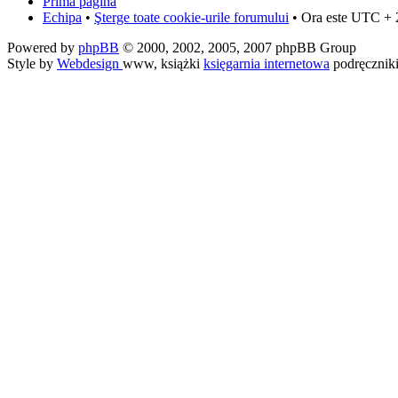
Prima pagină
Echipa
•
Şterge toate cookie-urile forumului
• Ora este UTC + 
Powered by
phpBB
© 2000, 2002, 2005, 2007 phpBB Group
Style by
Webdesign
www, książki
księgarnia internetowa
podręcznik