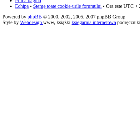
Prima pagină
Echipa
•
Şterge toate cookie-urile forumului
• Ora este UTC + 
Powered by
phpBB
© 2000, 2002, 2005, 2007 phpBB Group
Style by
Webdesign
www, książki
księgarnia internetowa
podręcznik