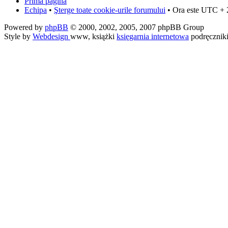
Prima pagină
Echipa
•
Şterge toate cookie-urile forumului
• Ora este UTC + 
Powered by
phpBB
© 2000, 2002, 2005, 2007 phpBB Group
Style by
Webdesign
www, książki
księgarnia internetowa
podręcznik