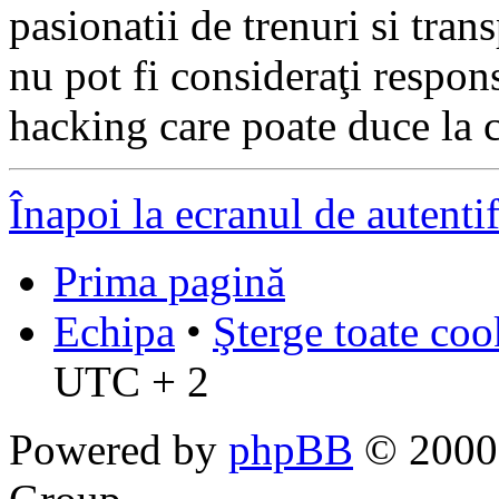
pasionatii de trenuri si tr
nu pot fi consideraţi respon
hacking care poate duce la 
Înapoi la ecranul de autenti
Prima pagină
Echipa
•
Şterge toate coo
UTC + 2
Powered by
phpBB
© 2000,