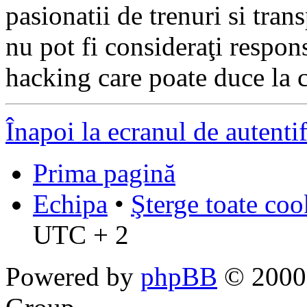
pasionatii de trenuri si tr
nu pot fi consideraţi respon
hacking care poate duce la 
Înapoi la ecranul de autenti
Prima pagină
Echipa
•
Şterge toate coo
UTC + 2
Powered by
phpBB
© 2000,