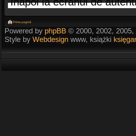
Înapoi la ecranul de autent
Prima pagină
Powered by
phpBB
© 2000, 2002, 2005,
Style by
Webdesign
www, książki
księga