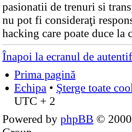
pasionatii de trenuri si tr
nu pot fi consideraţi respon
hacking care poate duce la 
Înapoi la ecranul de autenti
Prima pagină
Echipa
•
Şterge toate coo
UTC + 2
Powered by
phpBB
© 2000,