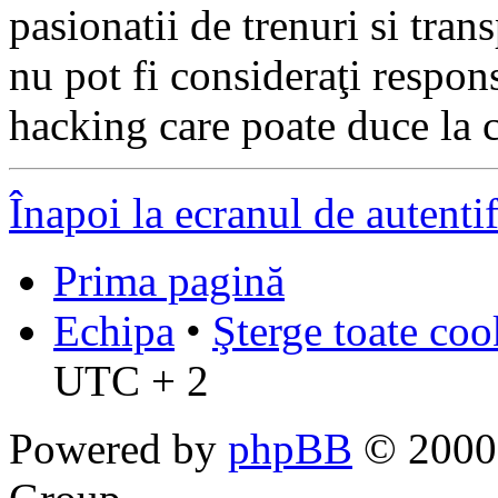
pasionatii de trenuri si tr
nu pot fi consideraţi respon
hacking care poate duce la 
Înapoi la ecranul de autenti
Prima pagină
Echipa
•
Şterge toate coo
UTC + 2
Powered by
phpBB
© 2000,