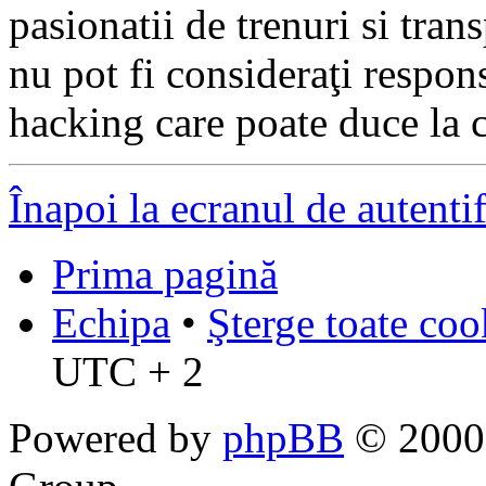
pasionatii de trenuri si tr
nu pot fi consideraţi respon
hacking care poate duce la 
Înapoi la ecranul de autenti
Prima pagină
Echipa
•
Şterge toate coo
UTC + 2
Powered by
phpBB
© 2000,