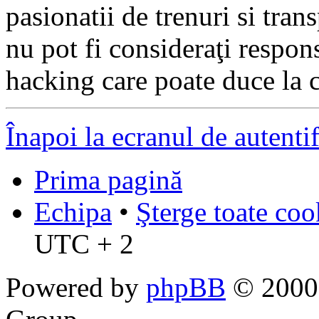
pasionatii de trenuri si tr
nu pot fi consideraţi respon
hacking care poate duce la 
Înapoi la ecranul de autenti
Prima pagină
Echipa
•
Şterge toate coo
UTC + 2
Powered by
phpBB
© 2000,