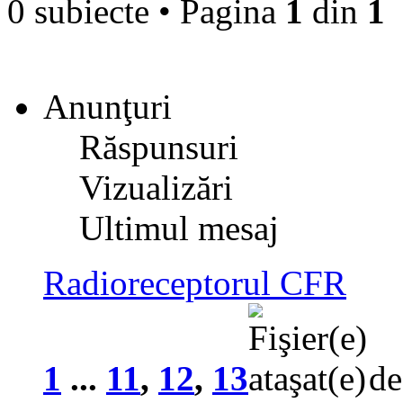
0 subiecte • Pagina
1
din
1
Anunţuri
Răspunsuri
Vizualizări
Ultimul mesaj
Radioreceptorul CFR
1
...
11
,
12
,
13
d