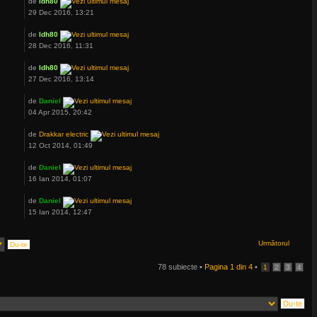
de
ldh80
29 Dec 2016, 13:21
de
ldh80
28 Dec 2016, 11:31
de
ldh80
27 Dec 2016, 13:14
de
Daniel
04 Apr 2015, 20:42
de
Drakkar electric
12 Oct 2014, 01:49
de
Daniel
16 Ian 2014, 01:07
de
Daniel
15 Ian 2014, 12:47
Următorul
78 subiecte •
Pagina
1
din
4
•
1
2
3
4