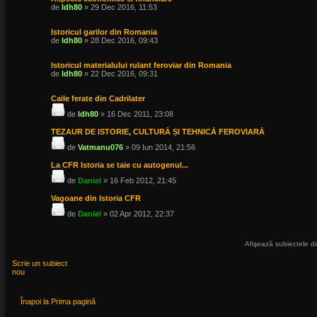
de
ldh80
» 29 Dec 2016, 11:53
Istoricul garilor din Romania
de
ldh80
» 28 Dec 2016, 09:43
Istoricul materialului rulant feroviar din Romania
de
ldh80
» 22 Dec 2016, 09:31
Caile ferate din Cadrilater
de
ldh80
» 16 Dec 2011, 23:08
TEZAUR DE ISTORIE, CULTURĂ ȘI TEHNICĂ FEROVIARĂ
de
Vatmanu076
» 09 Iun 2014, 21:56
La CFR Istoria se taie cu autogenul...
de
Daniel
» 16 Feb 2012, 21:45
Vagoane din Istoria CFR
de
Daniel
» 02 Apr 2012, 22:37
Afişează subiectele di
Scrie un subiect
nou
Înapoi la Prima pagină