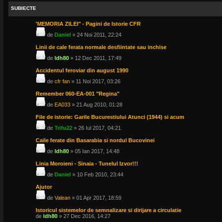
SUBIECTE
'MEMORIA ZILEI" - Pagini de Istorie CFR
de
Daniel
» 24 Noi 2011, 22:24
Linii de cale ferata normale desfiintate sau inchise
de
ldh80
» 12 Dec 2011, 17:49
Accidentul feroviar din august 1990
de
cfr fan
» 11 Noi 2017, 03:26
Remember 060-EA-001 "Regina"
de
EA033
» 21 Aug 2010, 01:28
File de istorie: Garile Bucurestiului Atunci (1944) si acum
de
Trifu22
» 26 Iul 2017, 04:21
Caile ferate din Basarabia si nordul Bucovinei
de
ldh80
» 05 Ian 2017, 14:48
Linia Moroieni - Sinaia - Tunelul Izvor!!!
de
Daniel
» 10 Feb 2010, 23:44
Ajutor
de
Valean
» 01 Apr 2017, 18:59
Istoricul sistemelor de semnalizare si dirijare a circulatie
de
ldh80
» 27 Dec 2016, 14:27