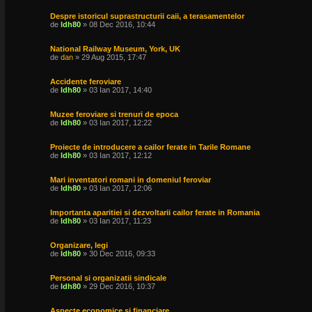
Despre istoricul suprastructurii caii, a terasamentelor
de
ldh80
» 08 Dec 2016, 10:44
National Railway Museum, York, UK
de
dan
» 29 Aug 2015, 17:47
Accidente feroviare
de
ldh80
» 03 Ian 2017, 14:40
Muzee feroviare si trenuri de epoca
de
ldh80
» 03 Ian 2017, 12:22
Proiecte de introducere a cailor ferate in Tarile Romane
de
ldh80
» 03 Ian 2017, 12:12
Mari inventatori romani in domeniul feroviar
de
ldh80
» 03 Ian 2017, 12:06
Importanta aparitiei si dezvoltarii cailor ferate in Romania
de
ldh80
» 03 Ian 2017, 11:23
Organizare, legi
de
ldh80
» 30 Dec 2016, 09:33
Personal si organizatii sindicale
de
ldh80
» 29 Dec 2016, 10:37
Aspecte economice si financiare