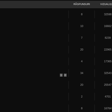
RĂSPUNSURI
VIZUALIZ
8
32598
10
16662
7
8239
20
22965
4
17365
34
32543
1
2
20
25547
2
4701
8
16764