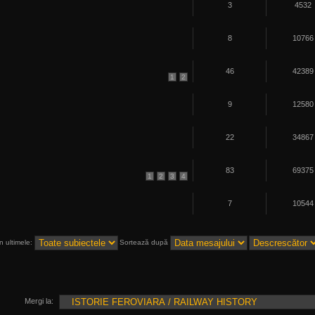
3
4532
8
10766
46
42389
1
2
9
12580
22
34867
83
69375
1
2
3
4
7
10544
n ultimele:
Sortează după
Mergi la: