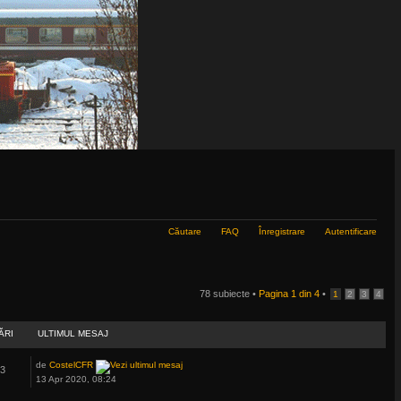
Căutare
FAQ
Înregistrare
Autentificare
78 subiecte •
Pagina
1
din
4
•
1
2
3
4
ĂRI
ULTIMUL MESAJ
de
CostelCFR
33
13 Apr 2020, 08:24