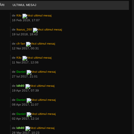
ĂRI
ULTIMUL MESAJ
de
Kilo
16 Feb 2019, 17:07
de
Ikarus_260
19 Iul 2018, 18:43
de
cfr fan
12 Noi 2017, 00:31
de
Kilo
11 Noi 2017, 12:06
de
Daniel
27 Iul 2017, 21:01
de
ldh80
19 Apr 2017, 07:39
de
Daniel
08 Apr 2017, 11:07
de
Daniel
02 Apr 2017, 12:14
de
ldh80
28 Mar 2017, 10:23