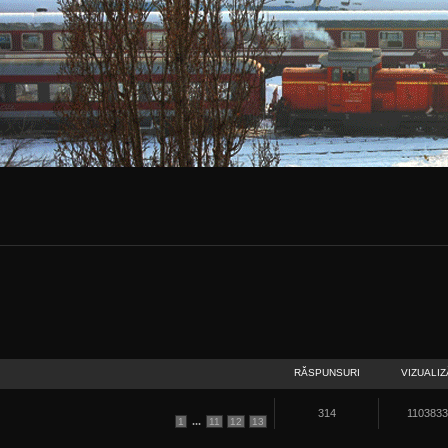
RĂSPUNSURI
VIZUALIZ
314
110383
...
1
11
12
13