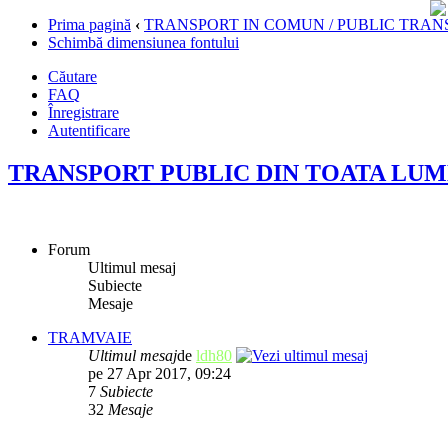
Prima pagină
‹
TRANSPORT IN COMUN / PUBLIC TRAN
Schimbă dimensiunea fontului
Căutare
FAQ
Înregistrare
Autentificare
TRANSPORT PUBLIC DIN TOATA LU
Forum
Ultimul mesaj
Subiecte
Mesaje
TRAMVAIE
Ultimul mesaj
de
ldh80
pe 27 Apr 2017, 09:24
7
Subiecte
32
Mesaje