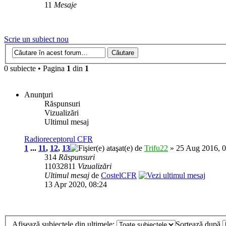
11
Mesaje
Scrie un subiect nou
0 subiecte • Pagina
1
din
1
Anunţuri
Răspunsuri
Vizualizări
Ultimul mesaj
Radioreceptorul CFR
1
...
11
,
12
,
13
de
Trifu22
» 25 Aug 2016, 0
314
Răspunsuri
11032811
Vizualizări
Ultimul mesaj
de
CostelCFR
13 Apr 2020, 08:24
Afişează subiectele din ultimele:
Sortează după