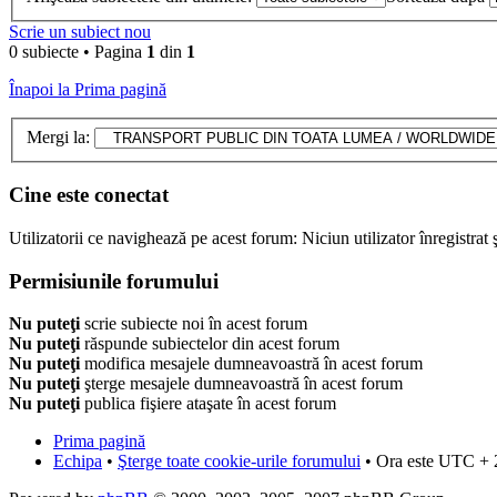
Scrie un subiect nou
0 subiecte • Pagina
1
din
1
Înapoi la Prima pagină
Mergi la:
Cine este conectat
Utilizatorii ce navighează pe acest forum: Niciun utilizator înregistrat ş
Permisiunile forumului
Nu puteţi
scrie subiecte noi în acest forum
Nu puteţi
răspunde subiectelor din acest forum
Nu puteţi
modifica mesajele dumneavoastră în acest forum
Nu puteţi
şterge mesajele dumneavoastră în acest forum
Nu puteţi
publica fişiere ataşate în acest forum
Prima pagină
Echipa
•
Şterge toate cookie-urile forumului
• Ora este UTC + 