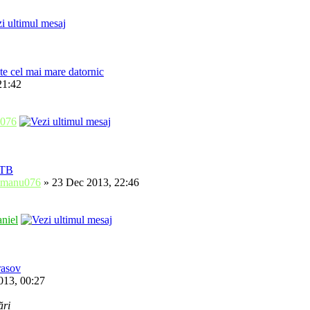
te cel mai mare datornic
21:42
076
ATB
tmanu076
» 23 Dec 2013, 22:46
niel
rasov
013, 00:27
ări