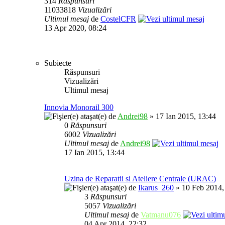
314
Răspunsuri
11033818
Vizualizări
Ultimul mesaj
de
CostelCFR
13 Apr 2020, 08:24
Subiecte
Răspunsuri
Vizualizări
Ultimul mesaj
Innovia Monorail 300
de
Andrei98
» 17 Ian 2015, 13:44
0
Răspunsuri
6002
Vizualizări
Ultimul mesaj
de
Andrei98
17 Ian 2015, 13:44
Uzina de Reparatii si Ateliere Centrale (URAC)
de
Ikarus_260
» 10 Feb 2014,
3
Răspunsuri
5057
Vizualizări
Ultimul mesaj
de
Vatmanu076
04 Apr 2014, 22:32