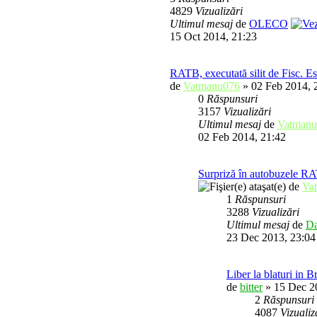
4829
Vizualizări
Ultimul mesaj
de
OLECO
15 Oct 2014, 21:23
RATB, executată silit de Fisc. Es
de
Vatmanu076
» 02 Feb 2014, 
0
Răspunsuri
3157
Vizualizări
Ultimul mesaj
de
Vatmanu
02 Feb 2014, 21:42
Surpriză în autobuzele R
de
Va
1
Răspunsuri
3288
Vizualizări
Ultimul mesaj
de
Da
23 Dec 2013, 23:04
Liber la blaturi in B
de
bitter
» 15 Dec 2
2
Răspunsuri
4087
Vizualiz