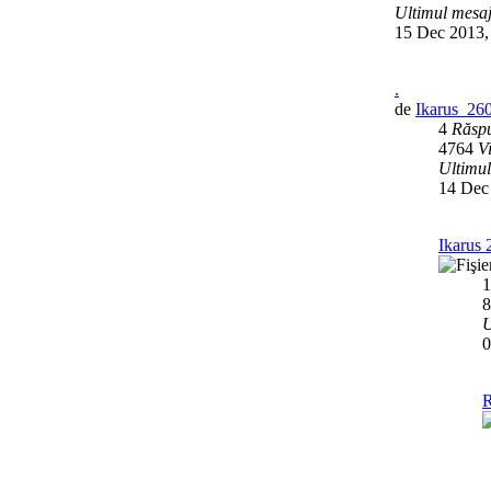
Ultimul mesa
15 Dec 2013,
.
de
Ikarus_26
4
Răspu
4764
V
Ultimu
14 Dec
Ikarus 
U
0
R