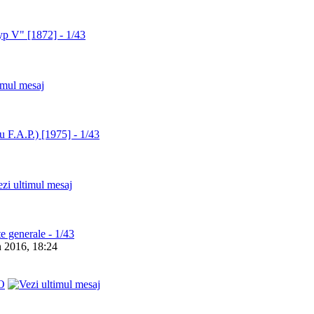
p V" [1872] - 1/43
F.A.P.) [1975] - 1/43
 generale - 1/43
n 2016, 18:24
O