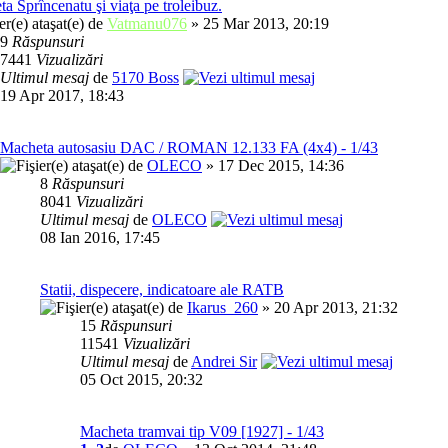
ta Sprîncenatu şi viaţa pe troleibuz.
de
Vatmanu076
» 25 Mar 2013, 20:19
9
Răspunsuri
7441
Vizualizări
Ultimul mesaj
de
5170 Boss
19 Apr 2017, 18:43
Macheta autosasiu DAC / ROMAN 12.133 FA (4x4) - 1/43
de
OLECO
» 17 Dec 2015, 14:36
8
Răspunsuri
8041
Vizualizări
Ultimul mesaj
de
OLECO
08 Ian 2016, 17:45
Statii, dispecere, indicatoare ale RATB
de
Ikarus_260
» 20 Apr 2013, 21:32
15
Răspunsuri
11541
Vizualizări
Ultimul mesaj
de
Andrei Sir
05 Oct 2015, 20:32
Macheta tramvai tip V09 [1927] - 1/43