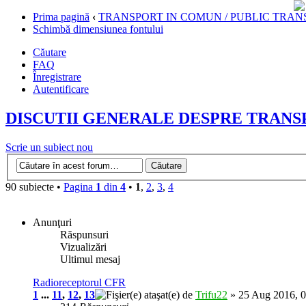
Prima pagină
‹
TRANSPORT IN COMUN / PUBLIC TRAN
Schimbă dimensiunea fontului
Căutare
FAQ
Înregistrare
Autentificare
DISCUTII GENERALE DESPRE TRANSP
Scrie un subiect nou
90 subiecte •
Pagina
1
din
4
•
1
,
2
,
3
,
4
Anunţuri
Răspunsuri
Vizualizări
Ultimul mesaj
Radioreceptorul CFR
1
...
11
,
12
,
13
de
Trifu22
» 25 Aug 2016, 0