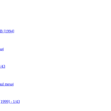
B [1994]
/43
1999] - 1/43