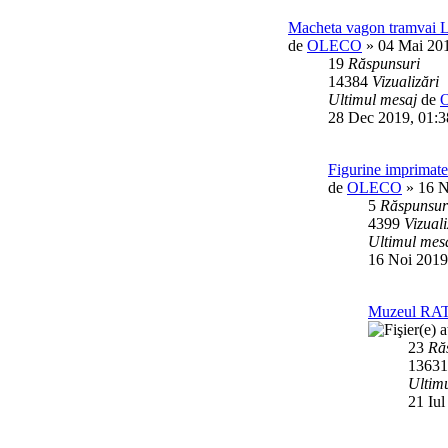
Macheta vagon tramvai
de
OLECO
» 04 Mai 201
19
Răspunsuri
14384
Vizualizări
Ultimul mesaj
de
28 Dec 2019, 01:3
Figurine imprimate
de
OLECO
» 16 N
5
Răspunsur
4399
Vizuali
Ultimul mes
16 Noi 2019
Muzeul RA
23
Ră
1363
Ultim
21 Iul