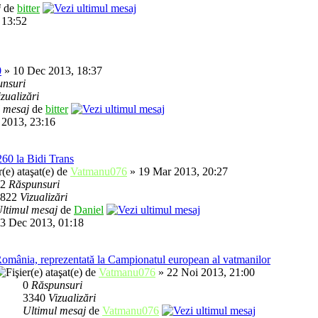
j
de
bitter
 13:52
0
» 10 Dec 2013, 18:37
nsuri
izualizări
l mesaj
de
bitter
 2013, 23:16
260 la Bidi Trans
de
Vatmanu076
» 19 Mar 2013, 20:27
12
Răspunsuri
8822
Vizualizări
ltimul mesaj
de
Daniel
3 Dec 2013, 01:18
omânia, reprezentată la Campionatul european al vatmanilor
de
Vatmanu076
» 22 Noi 2013, 21:00
0
Răspunsuri
3340
Vizualizări
Ultimul mesaj
de
Vatmanu076