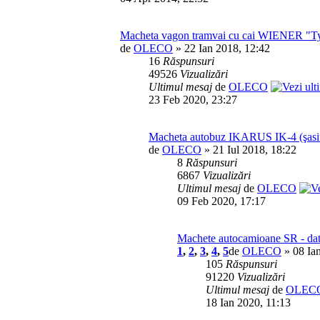
Macheta vagon tramvai cu cai WIENER "Ty
de
OLECO
» 22 Ian 2018, 12:42
16
Răspunsuri
49526
Vizualizări
Ultimul mesaj
de
OLECO
23 Feb 2020, 23:27
Macheta autobuz IKARUS IK-4 (şasiu 
de
OLECO
» 21 Iul 2018, 18:22
8
Răspunsuri
6867
Vizualizări
Ultimul mesaj
de
OLECO
09 Feb 2020, 17:17
Machete autocamioane SR - date
1
,
2
,
3
,
4
,
5
de
OLECO
» 08 Ia
105
Răspunsuri
91220
Vizualizări
Ultimul mesaj
de
OLEC
18 Ian 2020, 11:13