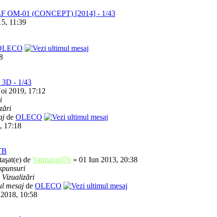
 LF OM-01 (CONCEPT) [2014] - 1/43
5, 11:39
OLECO
8
 3D - 1/43
oi 2019, 17:12
i
zări
aj
de
OLECO
, 17:18
TB
de
Vatmanu076
» 01 Iun 2013, 20:38
spunsuri
1
Vizualizări
ul mesaj
de
OLECO
 2018, 10:58