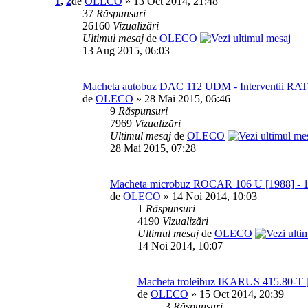
1
,
2
de
OLECO
» 13 Oct 2014, 21:48
37
Răspunsuri
26160
Vizualizări
Ultimul mesaj
de
OLECO
13 Aug 2015, 06:03
Macheta autobuz DAC 112 UDM - Interventii RAT
de
OLECO
» 28 Mai 2015, 06:46
9
Răspunsuri
7969
Vizualizări
Ultimul mesaj
de
OLECO
28 Mai 2015, 07:28
Macheta microbuz ROCAR 106 U [1988] - 1
de
OLECO
» 14 Noi 2014, 10:03
1
Răspunsuri
4190
Vizualizări
Ultimul mesaj
de
OLECO
14 Noi 2014, 10:07
Macheta troleibuz IKARUS 415.80-T [
de
OLECO
» 15 Oct 2014, 20:39
3
Răspunsuri