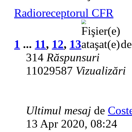
Radioreceptorul CFR
1
...
11
,
12
,
13
d
314
Răspunsuri
11029587
Vizualizări
Ultimul mesaj
de
Cost
13 Apr 2020, 08:24