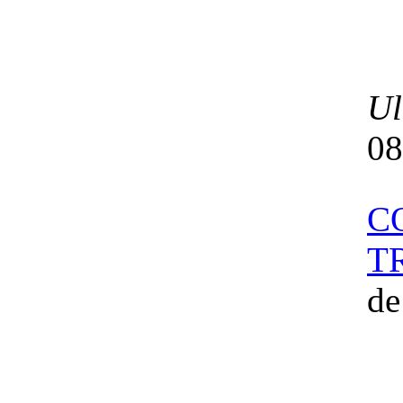
Ul
08
C
T
d