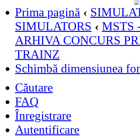
Prima pagină
‹
SIMULAT
SIMULATORS
‹
MSTS 
ARHIVA CONCURS PR
TRAINZ
Schimbă dimensiunea fon
Căutare
FAQ
Înregistrare
Autentificare