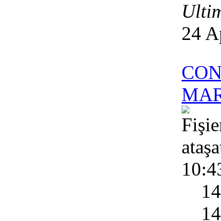
Ulti
24 A
CON
MART
10:4
1
1