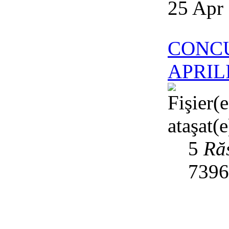
25 Apr
CONCU
APRILI
5
Ră
739