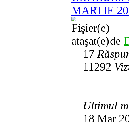
MARTIE 201
de
D
17
Răspun
11292
Viz
Ultimul m
18 Mar 20