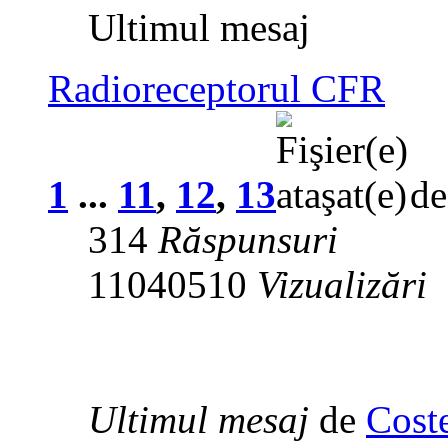
Ultimul mesaj
Radioreceptorul CFR
1
...
11
,
12
,
13
d
314
Răspunsuri
11040510
Vizualizări
Ultimul mesaj
de
Cost