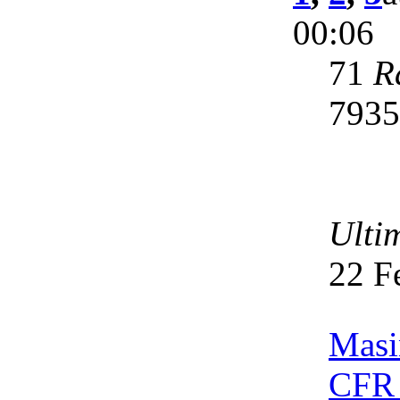
00:06
71
R
793
Ulti
22 F
Masi
CFR I