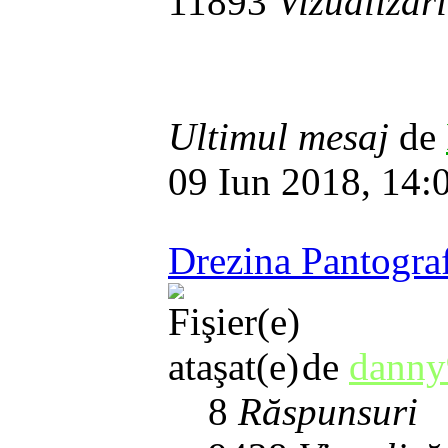
11893
Vizualizări
Ultimul mesaj
de
09 Iun 2018, 14:
Drezina Pantogra
de
danny
8
Răspunsuri