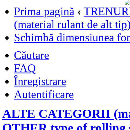
Prima pagină
‹
TRENURI
(material rulant de alt t
Schimbă dimensiunea fon
Căutare
FAQ
Înregistrare
Autentificare
ALTE CATEGORII (materi
OTHER type of rolling 