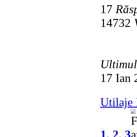
17
Răs
14732
Ultimu
17 Ian 
Utilaje
1
,
2
,
3