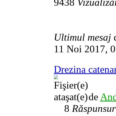
9438
Vizualiză
Ultimul mesaj
11 Noi 2017, 
Drezina caten
de
And
8
Răspunsur