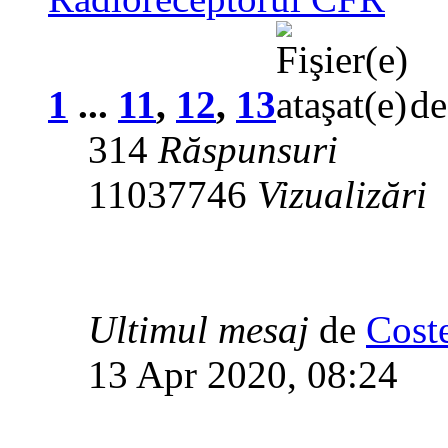
1
...
11
,
12
,
13
d
314
Răspunsuri
11037746
Vizualizări
Ultimul mesaj
de
Cost
13 Apr 2020, 08:24