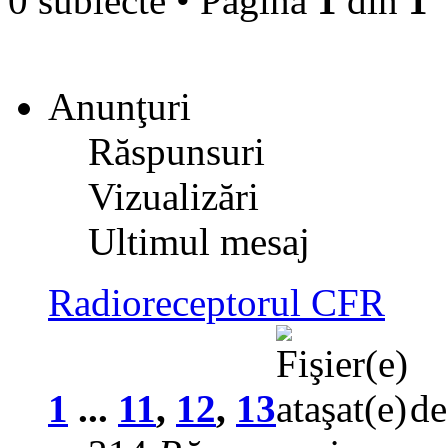
0 subiecte • Pagina
1
din
1
Anunţuri
Răspunsuri
Vizualizări
Ultimul mesaj
Radioreceptorul CFR
1
...
11
,
12
,
13
d