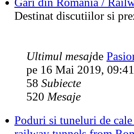
Gari din Romania / Rail
Destinat discutiilor si pr
Ultimul mesaj
de
Pasio
pe 16 Mai 2019, 09:4
58
Subiecte
520
Mesaje
Poduri si tuneluri de cal
railway tunnels from Ro