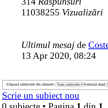
314
Răspunsuri
11038255
Vizualizări
Ultimul mesaj
de
Cost
13 Apr 2020, 08:24
Afişează subiectele din ultimele:
Sortează după
Scrie un subiect nou
0 subiecte • Pagina
1
din
1