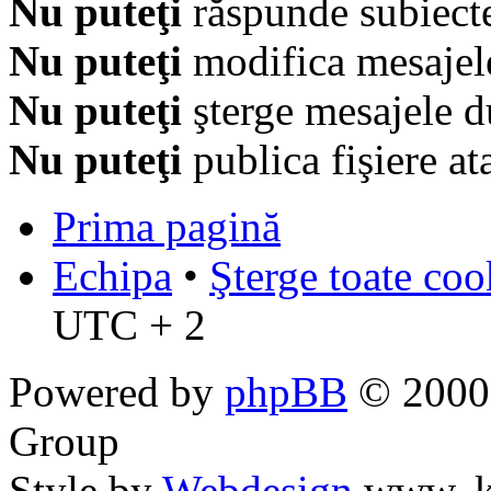
Nu puteţi
răspunde subiecte
Nu puteţi
modifica mesajel
Nu puteţi
şterge mesajele d
Nu puteţi
publica fişiere at
Prima pagină
Echipa
•
Şterge toate coo
UTC + 2
Powered by
phpBB
© 2000,
Group
Style by
Webdesign
www, k