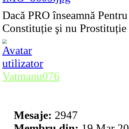
Dacă PRO înseamnă Pentru 
Constituție şi nu Prostituție
Vatmanu076
Mesaje:
2947
Membru din:
19 Mar 20