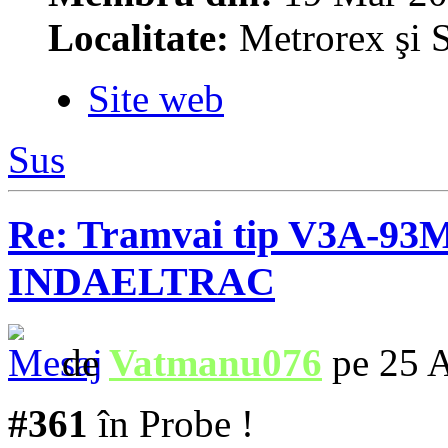
Localitate:
Metrorex şi S
Site web
Sus
Re: Tramvai tip V3A-93M
INDAELTRAC
de
Vatmanu076
pe 25 A
#361
în Probe !