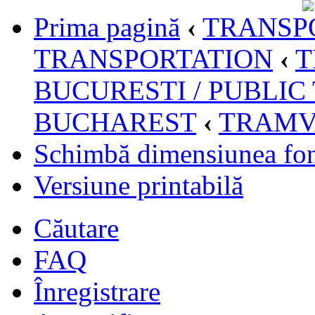
Prima pagină
‹
TRANSPO
TRANSPORTATION
‹
T
BUCURESTI / PUBLIC
BUCHAREST
‹
TRAMV
Schimbă dimensiunea fon
Versiune printabilă
Căutare
FAQ
Înregistrare