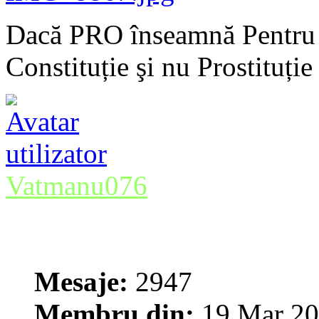
Dacă PRO înseamnă Pentru 
Constituție şi nu Prostituție
Vatmanu076
Mesaje:
2947
Membru din:
19 Mar 20