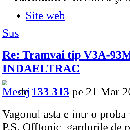
Site web
Sus
Re: Tramvai tip V3A-93M
INDAELTRAC
de
133 313
pe 21 Mar 2
Vagonul asta e intr-o proba 
P.S. Offtopic, gardurile de 