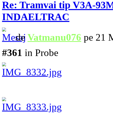
Re: Tramvai tip V3A-93M
INDAELTRAC
de
Vatmanu076
pe 21 M
#361
in Probe