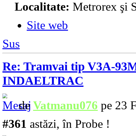
Localitate:
Metrorex şi S
Site web
Sus
Re: Tramvai tip V3A-93M
INDAELTRAC
de
Vatmanu076
pe 23 F
#361
astăzi, în Probe !