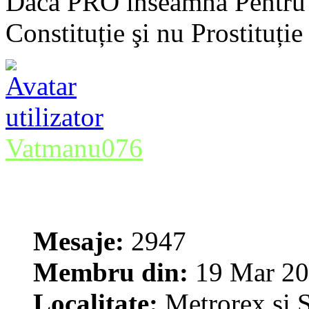
Dacă PRO înseamnă Pentru 
Constituție şi nu Prostituție
Vatmanu076
Mesaje:
2947
Membru din:
19 Mar 20
Localitate:
Metrorex şi S