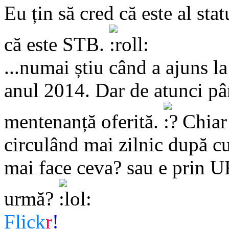
Eu țin să cred că este al st
că este STB.
...numai știu când a ajuns la
anul 2014. Dar de atunci pâ
mentenanță oferită.
Chiar 
circulând mai zilnic după 
mai face ceva? sau e prin U
urmă?
Flick
r
!