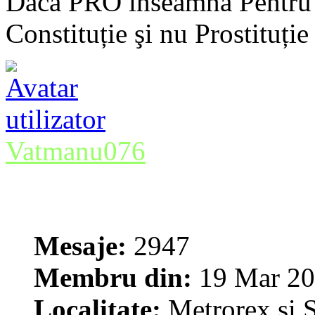
Dacă PRO înseamnă Pentru 
Constituție şi nu Prostituție
Vatmanu076
Mesaje:
2947
Membru din:
19 Mar 20
Localitate:
Metrorex şi S