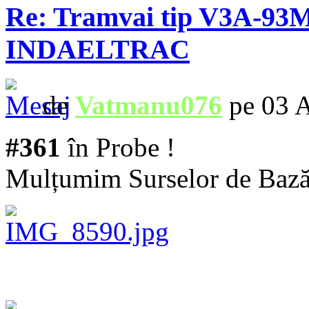
Re: Tramvai tip V3A-93M
INDAELTRAC
de
Vatmanu076
pe 03 A
#361
în Probe !
Mulțumim Surselor de Bază