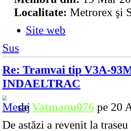
Localitate:
Metrorex şi S
Site web
Sus
Re: Tramvai tip V3A-93M
INDAELTRAC
de
Vatmanu076
pe 20 A
De astăzi a revenit la trase