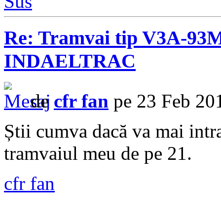
Sus
Re: Tramvai tip V3A-93M
INDAELTRAC
de
cfr fan
pe 23 Feb 201
Știi cumva dacă va mai intra
tramvaiul meu de pe 21.
cfr fan